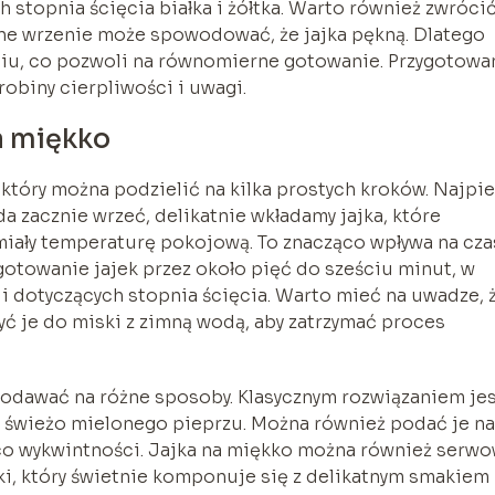
h stopnia ścięcia białka i żółtka. Warto również zwróci
ne wrzenie może spowodować, że jajka pękną. Dlatego
iu, co pozwoli na równomierne gotowanie. Przygotowa
robiny cierpliwości i uwagi.
a miękko
który można podzielić na kilka prostych kroków. Najpi
 zacznie wrzeć, delikatnie wkładamy jajka, które
 miały temperaturę pokojową. To znacząco wpływa na cza
 gotowanie jajek przez około pięć do sześciu minut, w
ji dotyczących stopnia ścięcia. Warto mieć na uwadze, 
yć je do miski z zimną wodą, aby zatrzymać proces
podawać na różne sposoby. Klasycznym rozwiązaniem je
i świeżo mielonego pieprzu. Można również podać je na
co wykwintności. Jajka na miękko można również serw
ski, który świetnie komponuje się z delikatnym smakiem