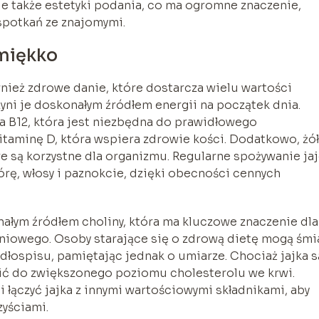
ale także estetyki podania, co ma ogromne znaczenie,
spotkań ze znajomymi.
 miękko
ównież zdrowe danie, które dostarcza wielu wartości
zyni je doskonałym źródłem energii na początek dnia.
na B12, która jest niezbędna do prawidłowego
taminę D, która wspiera zdrowie kości. Dodatkowo, żó
re są korzystne dla organizmu. Regularne spożywanie ja
órę, włosy i paznokcie, dzięki obecności cennych
nałym źródłem choliny, która ma kluczowe znaczenie dla
iowego. Osoby starające się o zdrową dietę mogą śmi
łospisu, pamiętając jednak o umiarze. Chociaż jajka s
ić do zwiększonego poziomu cholesterolu we krwi.
 łączyć jajka z innymi wartościowymi składnikami, aby
zyściami.