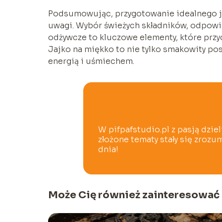
Podsumowując, przygotowanie idealnego jaj
uwagi. Wybór świeżych składników, odpowi
odżywcze to kluczowe elementy, które przy
Jajko na miękko to nie tylko smakowity pos
energią i uśmiechem.
W pifpafstudio.pl z pasją dzie
złożone tematy stały się zroz
dnia!
Może Cię również zainteresować