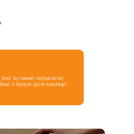
.
jest, by nawet najbardziej
dbać o lepsze życie każdego