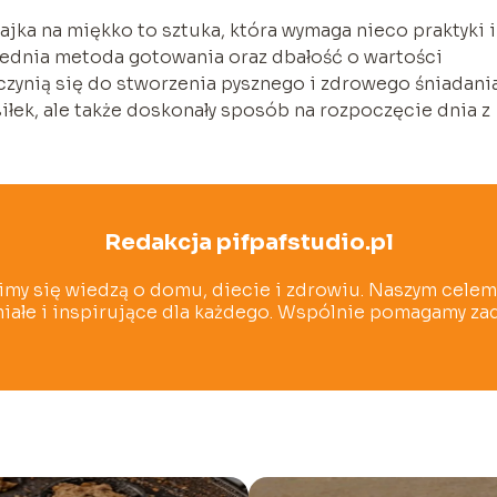
ka na miękko to sztuka, która wymaga nieco praktyki i
ednia metoda gotowania oraz dbałość o wartości
czynią się do stworzenia pysznego i zdrowego śniadania
iłek, ale także doskonały sposób na rozpoczęcie dnia z
Redakcja pifpafstudio.pl
limy się wiedzą o domu, diecie i zdrowiu. Naszym celem 
umiałe i inspirujące dla każdego. Wspólnie pomagamy za