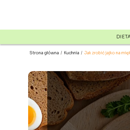
DIET
Strona główna
/
Kuchnia
/
Jak zrobić jajko na mię