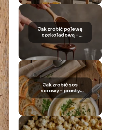
Jak zrobić polewę
czekoladową –
idealna do ciast i
deserów
Jak zrobić sos
serowy – prosty
przepis na pyszny
dodatek