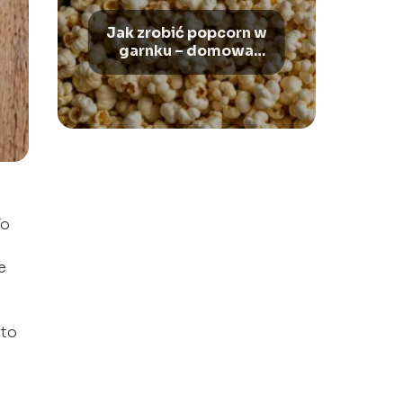
Jak zrobić popcorn w
garnku – domowa
przekąska
To
e
rto