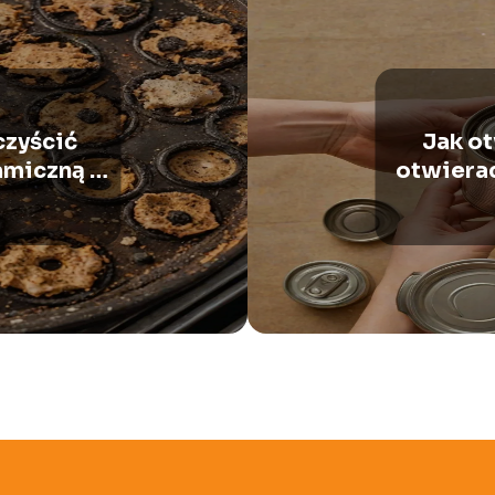
czyścić
Jak o
amiczną –
otwierac
ady