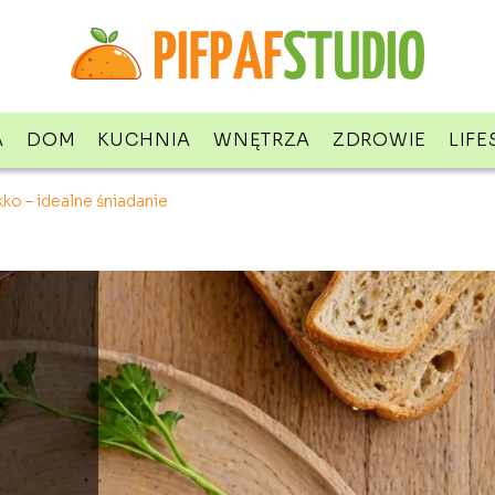
A
DOM
KUCHNIA
WNĘTRZA
ZDROWIE
LIFE
kko – idealne śniadanie