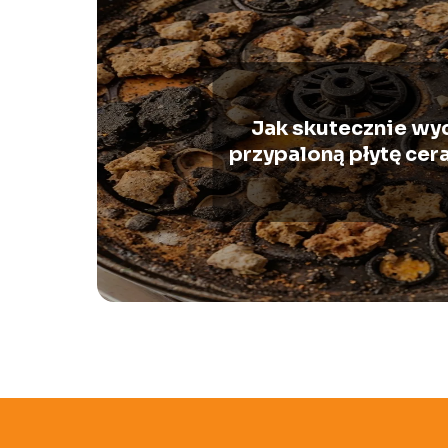
Jak skutecznie wy
przypaloną płytę cer
praktyczne por