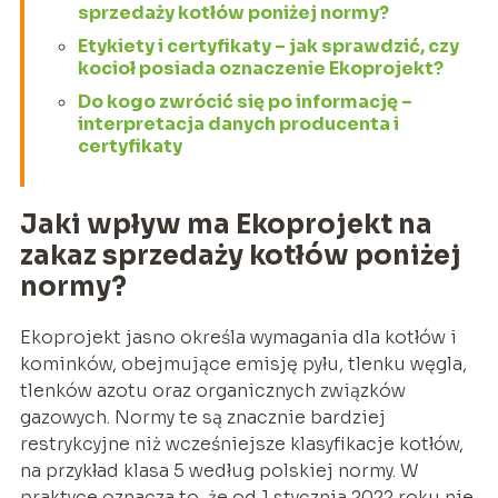
sprzedaży kotłów poniżej normy?
Etykiety i certyfikaty – jak sprawdzić, czy
kocioł posiada oznaczenie Ekoprojekt?
Do kogo zwrócić się po informację –
interpretacja danych producenta i
certyfikaty
Jaki wpływ ma Ekoprojekt na
zakaz sprzedaży kotłów poniżej
normy?
Ekoprojekt jasno określa wymagania dla kotłów i
kominków, obejmujące emisję pyłu, tlenku węgla,
tlenków azotu oraz organicznych związków
gazowych. Normy te są znacznie bardziej
restrykcyjne niż wcześniejsze klasyfikacje kotłów,
na przykład klasa 5 według polskiej normy. W
praktyce oznacza to, że od 1 stycznia 2022 roku nie