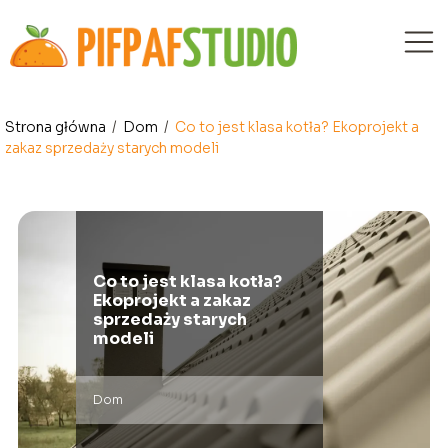
Strona główna
/
Dom
/
Co to jest klasa kotła? Ekoprojekt a
zakaz sprzedaży starych modeli
Co to jest klasa kotła?
Ekoprojekt a zakaz
sprzedaży starych
modeli
Dom